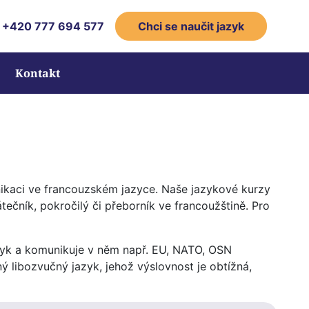
+420 777 694 5­77
Chci se naučit jazyk
Kontakt
ikaci ve francouzském jazyce. Naše jazykové kurzy
átečník, pokročilý či přeborník ve francoužštině. Pro
azyk a komunikuje v něm např. EU, NATO, OSN
ý libozvučný jazyk, jehož výslovnost je obtížná,