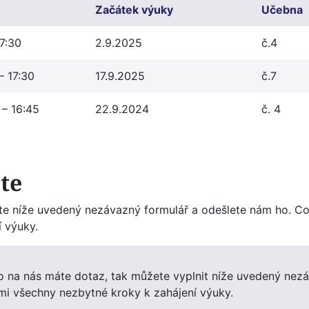
Začátek výuky
Učebna
7:30
2.9.2025
č.4
– 17:30
17.9.2025
č.7
 – 16:45
22.9.2024
č. 4
te
lňte níže uvedený nezávazný formulář a odešlete nám ho. C
 výuky.
 na nás máte dotaz, tak můžete vyplnit níže uvedený nezá
mi všechny nezbytné kroky k zahájení výuky.