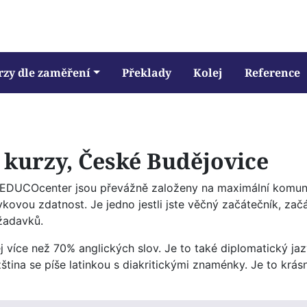
rzy dle zaměření
Překlady
Kolej
Reference
 kurzy, České Budějovice
e EDUCOcenter jsou převážně založeny na maximální komun
zykovou zdatnost. Je jedno jestli jste věčný začátečník, zač
žadavků.
 více než 70% anglických slov. Je to také diplomatický j
ina se píše latinkou s diakritickými znaménky. Je to krásn